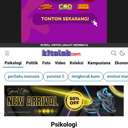
Ruang Tulis dan Baca
Kitalah.com
Psikologi
Politik
Foto
Video
Koleksi
Kampusiana
Ekono
perilaku manusia
yunxian 2
tengkorak kuno
evolusi ma
Psikologi